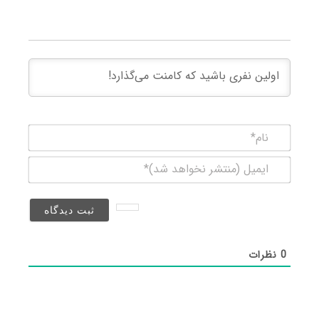
نام*
ایمیل
(منتشر
نخواهد
شد)*
0
نظرات