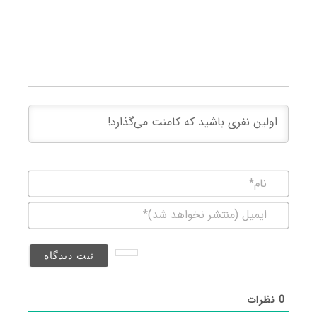
نام*
ایمیل
(منتشر
نخواهد
شد)*
0
نظرات