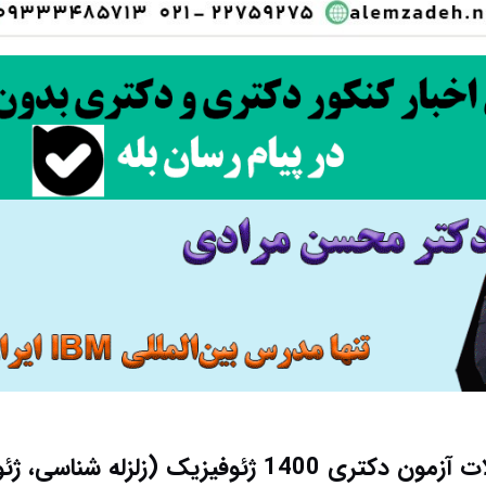
دانلود سوالات آزمون دکتری 1400 ژئوفیزیک (زلزله ش