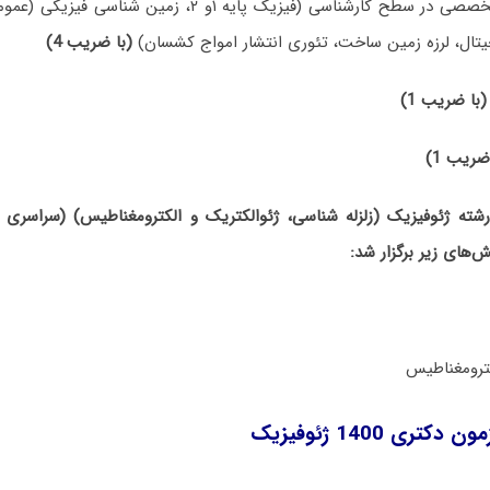
1- مجموعه دروس تخصصی در سطح کارشناسی (فیزیک پایه ۱و ۲، 
یتال، لرزه زمین ساخت، تئوری انتشار امواج کشسان)
(با ضریب 4)
(با ضریب 1)
ضریب 1)
کور دکتری 1400 رشته ژئوفیزیک (زلزله شناسی، ژئوالکتریک و الکترومغناطیس) (سرا
‌های زیر برگزار شد:
تری 1400 ژئوفیزیک