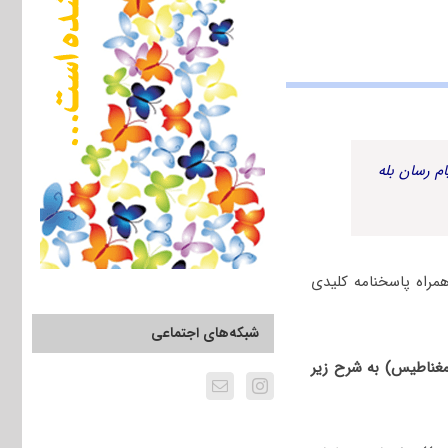
م رسان بله
ی ژئوفیزیک (زلزله شناسی، ژئو الکتریک و الکترومغناطیس) سال 1400 به همراه پاسخنامه کلیدی
شبکه‌های اجتماعی
کتریک و الکترومغناطیس) به شرح زیر