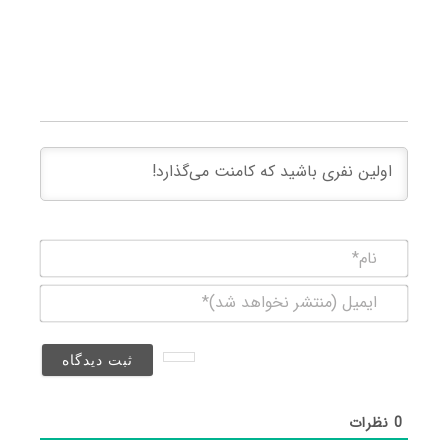
نام*
ایمیل
(منتشر
نخواهد
شد)*
0
نظرات