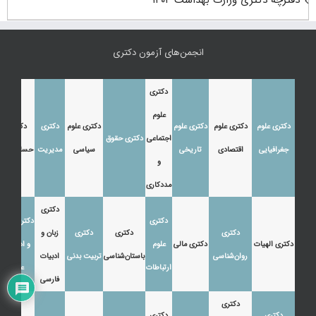
انجمن‌های آزمون دکتری
دکتری
علوم
دکتری علوم
دکتری علوم
دکتری علوم
دکتری علوم
دکتری
دکتری
اجتماعی
دکتری حقوق
جغرافیایی
اقتصادی
تاریخی
سیاسی
مدیریت
حسابداری
و
مددکاری
دکتری
دکتری
دکتری زبان
دکتری
دکتری
دکتری
زبان و
دکتری الهیات
دکتری مالی
علوم
و ادبیات
روان‌شناسی
باستان‌شناسی
تربیت بدنی
ادبیات
ارتباطات
عرب
فارسی
دکتری
دکتری
دکتری