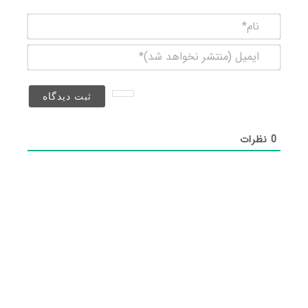
نام*
ایمیل
(منتشر
نخواهد
شد)*
0
نظرات