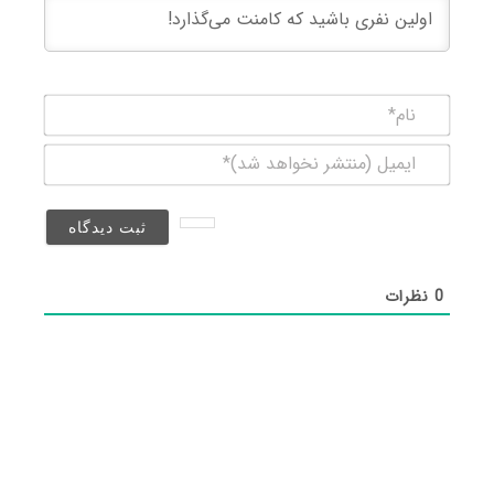
نام*
ایمیل
(منتشر
نخواهد
شد)*
0
نظرات