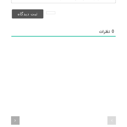
(منتشر
نخواهد
شد)*
0
نظرات