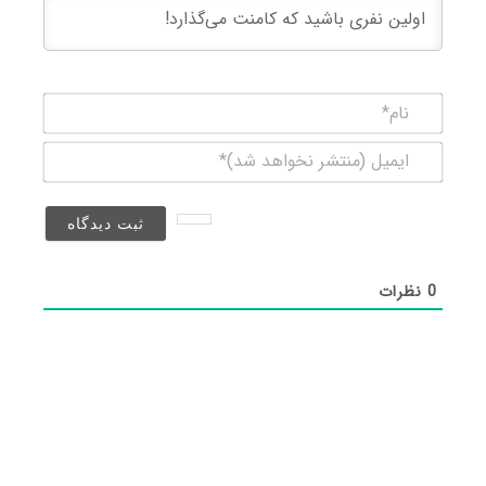
نام*
ایمیل
(منتشر
نخواهد
شد)*
0
نظرات