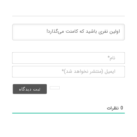
نام*
ایمیل
(منتشر
نخواهد
شد)*
0
نظرات