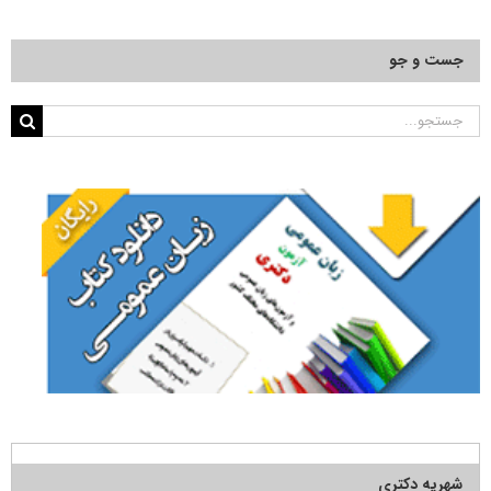
جست و جو
جستجو
برای:
شهریه دکتری