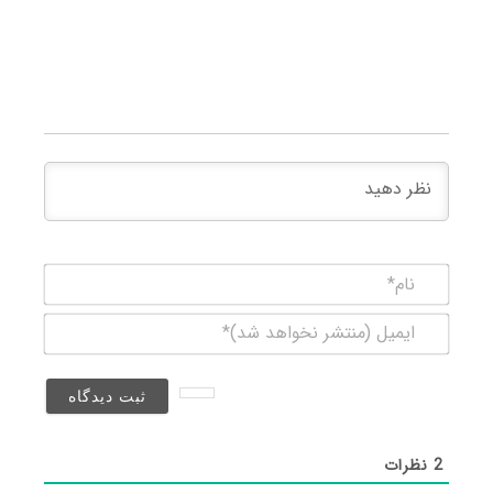
نام*
ایمیل
(منتشر
نخواهد
شد)*
2
نظرات