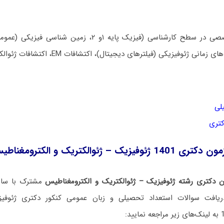
مجموعه دروس تخصصی در سطح کارشناسی (فیزیک پایه ۱و ۲، زم
لی
کتری
 – ژئوالکتریک و الکترومغناطیس
 دکتری رشته ژئوفیزیک – ژئوالکتریک و الکترومغناطیس
مشترک با سایر
یافت سوالات استعداد تحصیلی و زبان عمومی کنکور دکتری ژئوفیز