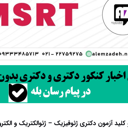
 کلید آزمون دکتری ژئوفیزیک – ژئوالکتریک و الکترومغ