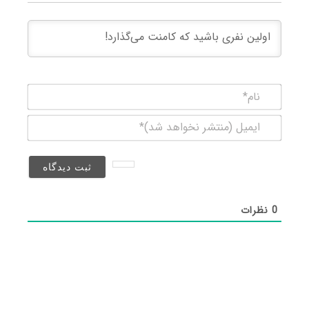
نام*
ایمیل
(منتشر
نخواهد
شد)*
0
نظرات