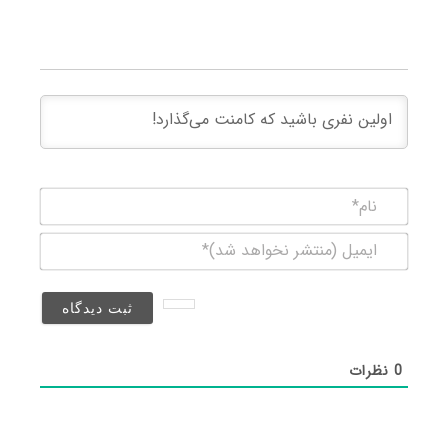
نام*
ایمیل
(منتشر
نخواهد
شد)*
0
نظرات