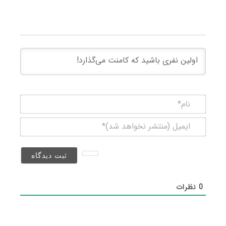
نام*
ایمیل
(منتشر
نخواهد
شد)*
0
نظرات