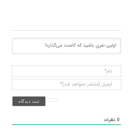
نام*
ایمیل
(منتشر
نخواهد
شد)*
0
نظرات