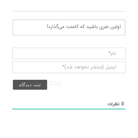
نام*
ایمیل
(منتشر
نخواهد
شد)*
0
نظرات