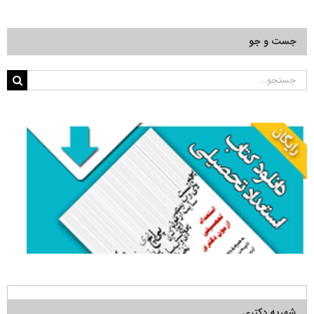
جست و جو
جستجو
برای:
شهریه دکتری