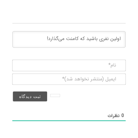
نام*
ایمیل
(منتشر
نخواهد
شد)*
0
نظرات