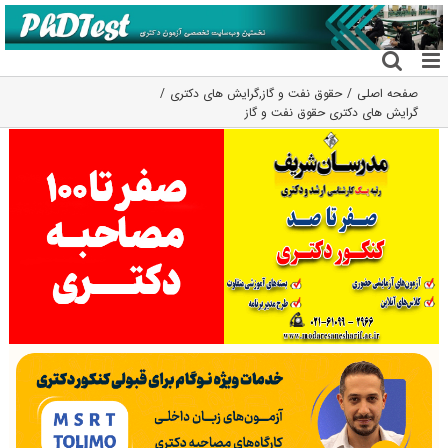
فتن
ه
حتوا
صفحه اصلی
حقوق نفت و گاز
,
گرایش های دکتری
گرایش های دکتری ﺣﻘﻮق ﻧﻔﺖ و ﮔﺎز