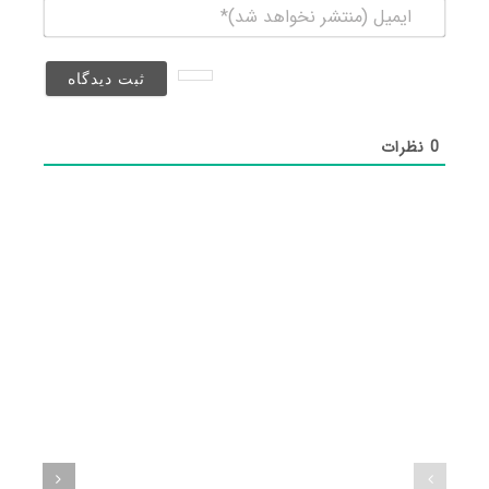
ایمیل
(منتشر
نخواهد
شد)*
0
نظرات