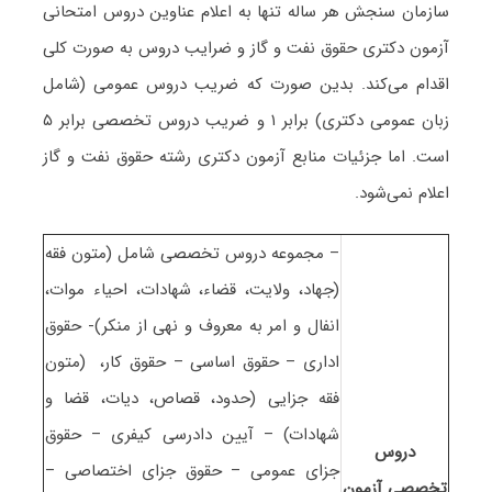
سازمان سنجش هر ساله تنها به اعلام عناوین دروس امتحانی
آزمون دکتری ﺣﻘﻮق ﻧﻔﺖ و ﮔﺎز و ضرایب دروس به صورت کلی
اقدام می‌کند. بدین صورت که ضریب دروس عمومی (شامل
زبان عمومی دکتری) برابر ۱ و ضریب دروس تخصصی برابر ۵
است. اما جزئیات منابع آزمون دکتری رشته ﺣﻘﻮق ﻧﻔﺖ و ﮔﺎز
اعلام نمی‌شود.
– مجموعه دروس تخصصی شامل (متون فقه
(جهاد، ولایت، قضاء، شهادات، احیاء موات،
انفال و امر به معروف و نهی از منکر)- حقوق
اداری – حقوق اساسی – حقوق کار، (متون
فقه جزایی (حدود، قصاص، دیات، قضا و
شهادات) – آیین دادرسی کیفری – حقوق
دروس
جزای عمومی – حقوق جزای اختصاصی –
تخصصی آزمون