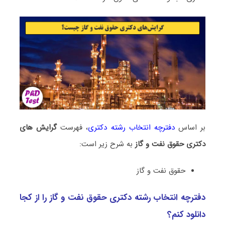
بر اساس
دفترچه انتخاب رشته دکتری
، فهرست
گرایش های
دکتری ﺣﻘﻮق ﻧﻔﺖ و ﮔﺎز
به شرح زیر است:
ﺣﻘﻮق ﻧﻔﺖ و ﮔﺎز
دفترچه انتخاب رشته دکتری ﺣﻘﻮق ﻧﻔﺖ و ﮔﺎز را از کجا
دانلود کنم؟