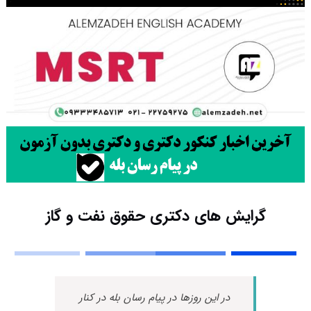
گرایش های دکتری ﺣﻘﻮق ﻧﻔﺖ و ﮔﺎز
در این روزها در پیام رسان بله در کنار