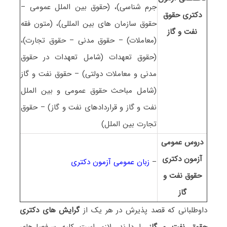
جرم شناسی)، (حقوق بین الملل عمومی –
دکتری ﺣﻘﻮق
حقوق سازمان های بین المللی)، (متون فقه
ﻧﻔﺖ و ﮔﺎز
(معاملات) – حقوق مدنی – حقوق تجارت)،
(حقوق تعهدات (شامل تعهدات در حقوق
مدنی و معاملات دولتی) – حقوق نفت و گاز
(شامل مباحث حقوق عمومی و بین الملل
نفت و گاز و قراردادهای نفت و گاز) – حقوق
تجارت بین الملل)
دروس عمومی
آزمون دکتری
–
زبان عمومی آزمون دکتری
ﺣﻘﻮق ﻧﻔﺖ و
ﮔﺎز
داوطلبانی که قصد پذیرش در هر یک از
گرایش های دکتری
ﺣﻘﻮق ﻧﻔﺖ و ﮔﺎز
را دارند، لازم است کلیه سرفصل‌های