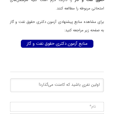
امتحانی مربوطه را مطالعه کنند.
برای مشاهده منابع پیشنهادی آزمون دکتری ﺣﻘﻮق ﻧﻔﺖ و ﮔﺎز
به صفحه زیر مراجعه کنید:
منابع آزمون دکتری ﺣﻘﻮق ﻧﻔﺖ و ﮔﺎز
نام*