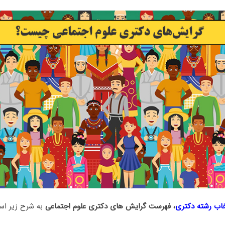
خاب رشته دکتری
، فهرست گرایش های دکتری ﻋﻠﻮم اﺟﺘﻤﺎعی
به شرح زیر اس