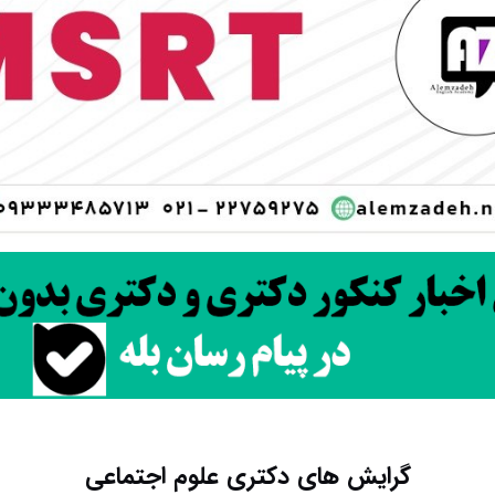
گرایش های دکتری ﻋﻠﻮم اﺟﺘﻤﺎعی