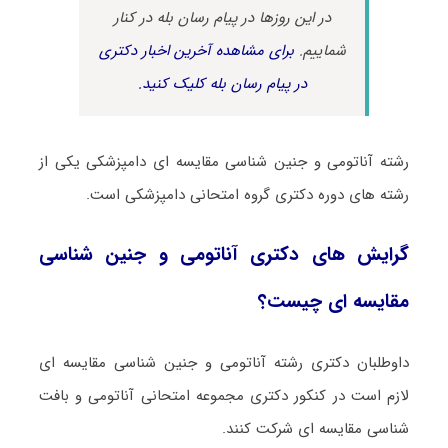
در این روزها در پیام رسان بله در کنار
شماییم.
برای مشاهده آخرین اخبار دکتری
در پیام رسان بله کلیک کنید.
رشته آﻧﺎﺗﻮمی و ﺟﻨﻴﻦ ﺷﻨﺎسی ﻣﻘﺎﻳﺴﻪ ای دامپزشکی یکی از
رشته های دوره دکتری گروه امتحانی دامپزشکی است.
گرایش های دکتری آﻧﺎﺗﻮمی و ﺟﻨﻴﻦ ﺷﻨﺎسی
ﻣﻘﺎﻳﺴﻪ ای چیست؟
داوطلبان دکتری رشته آﻧﺎﺗﻮمی و ﺟﻨﻴﻦ ﺷﻨﺎسی ﻣﻘﺎﻳﺴﻪ ای
لازم است در کنکور دکتری مجموعه امتحانی آناتومی و بافت
شناسی مقایسه ای شرکت کنند.