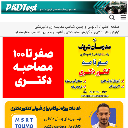
فتن
ه
حتوا
صفحه اصلی
آناتومی و جنین شناسی مقایسه ای دامپزشکی
,
گرایش های دکتری
گرایش های دکتری آﻧﺎﺗﻮمی و ﺟﻨﻴﻦ ﺷﻨﺎسی ﻣﻘﺎﻳﺴﻪ ای