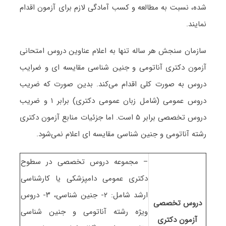
شده، نسبت به مطالعه و کسب آمادگی لازم برای آزمون اقدام
نمایند.
سازمان سنجش هر ساله تنها به اعلام عناوین دروس امتحانی
آزمون دکتری آﻧﺎﺗﻮمی و ﺟﻨﻴﻦ ﺷﻨﺎسی ﻣﻘﺎﻳﺴﻪ ای و ضرایب
دروس به صورت کلی اقدام می‌کند. بدین صورت که ضریب
دروس عمومی (شامل زبان عمومی دکتری) برابر ۱ و ضریب
دروس تخصصی برابر ۵ است. اما جزئیات منابع آزمون دکتری
رشته آﻧﺎﺗﻮمی و ﺟﻨﻴﻦ ﺷﻨﺎسی ﻣﻘﺎﻳﺴﻪ ای اعلام نمی‌شود.
– مجموعه دروس تخصصی در سطوح
دکتری عمومی دامپزشکی یا کارشناسی
ارشد شامل: ۲- جنین شناسی، ۳- دروس
دروس تخصصی
ویژه رشته آناتومی و جنین شناسی
آزمون دکتری