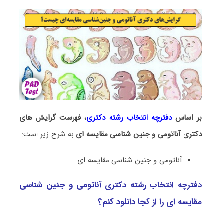
بر اساس
دفترچه انتخاب رشته دکتری
، فهرست گرایش های
دکتری
آﻧﺎﺗﻮمی و ﺟﻨﻴﻦ ﺷﻨﺎسی ﻣﻘﺎﻳﺴﻪ ای
به شرح زیر است:
آﻧﺎﺗﻮمی و ﺟﻨﻴﻦ ﺷﻨﺎسی ﻣﻘﺎﻳﺴﻪ ای
دفترچه انتخاب رشته دکتری آﻧﺎﺗﻮمی و ﺟﻨﻴﻦ ﺷﻨﺎسی
ﻣﻘﺎﻳﺴﻪ ای را از کجا دانلود کنم؟