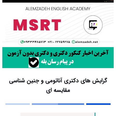
گرایش های دکتری آﻧﺎﺗﻮمی و ﺟﻨﻴﻦ ﺷﻨﺎسی
ﻣﻘﺎﻳﺴﻪ ای