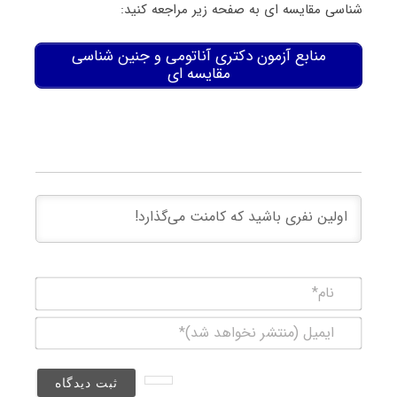
ﺷﻨﺎسی ﻣﻘﺎﻳﺴﻪ ای به صفحه زیر مراجعه کنید:
منابع آزمون دکتری آﻧﺎﺗﻮمی و ﺟﻨﻴﻦ ﺷﻨﺎسی
ﻣﻘﺎﻳﺴﻪ ای
نام*
ایمیل
(منتشر
نخواهد
شد)*