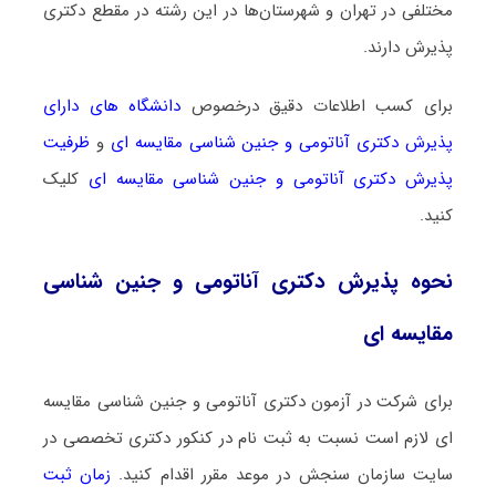
مختلفی در تهران و شهرستان‌ها در این رشته در مقطع دکتری
پذیرش دارند.
برای کسب اطلاعات دقیق درخصوص
دانشگاه های دارای
پذیرش دکتری آﻧﺎﺗﻮمی و ﺟﻨﻴﻦ ﺷﻨﺎسی ﻣﻘﺎﻳﺴﻪ ای
و
ظرفیت
پذیرش دکتری آﻧﺎﺗﻮمی و ﺟﻨﻴﻦ ﺷﻨﺎسی ﻣﻘﺎﻳﺴﻪ ای
کلیک
کنید.
نحوه پذیرش دکتری آﻧﺎﺗﻮمی و ﺟﻨﻴﻦ ﺷﻨﺎسی
ﻣﻘﺎﻳﺴﻪ ای
برای شرکت در آزمون دکتری آﻧﺎﺗﻮمی و ﺟﻨﻴﻦ ﺷﻨﺎسی ﻣﻘﺎﻳﺴﻪ
ای لازم است نسبت به ثبت نام در کنکور دکتری تخصصی در
سایت سازمان سنجش در موعد مقرر اقدام کنید.
زمان ثبت