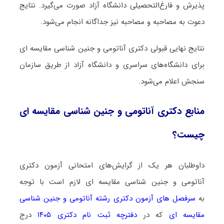
پذیرش و فارغ‌التحصیلی دانشگاه آزاد صورت می‌گیرد. نتایج
دعوت به مصاحبه و مصاحبه نیز جداگانه انجام می‌شود.
نتایج نهایی قبولی دکتری آﻧﺎﺗﻮمی و ﺟﻨﻴﻦ ﺷﻨﺎسی ﻣﻘﺎﻳﺴﻪ ای
برای دانشگاه‌های سراسری و دانشگاه آزاد از طریق سازمان
سنجش اعلام می‌شود.
منابع دکتری آﻧﺎﺗﻮمی و ﺟﻨﻴﻦ ﺷﻨﺎسی ﻣﻘﺎﻳﺴﻪ ای
چیست؟
داوطلبان هر یک از گرایش‌های امتحانی آزمون دکتری
آﻧﺎﺗﻮمی و ﺟﻨﻴﻦ ﺷﻨﺎسی ﻣﻘﺎﻳﺴﻪ ای لازم است با توجه
به
سرفصل های آزمون دکتری رشته آﻧﺎﺗﻮمی و ﺟﻨﻴﻦ ﺷﻨﺎسی
ﻣﻘﺎﻳﺴﻪ ای
که در
دفترچه ثبت نام دکتری ۱۴۰۵
درج