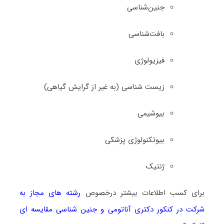
جنین‌شناسی
بافت‌شناسی
فیزیولوژی
زیست ‌شناسی (به غیر از گرایش گیاهی)
بیوشیمی
بیوتکنولوژی پزشکی
ژنتیک
برای کسب اطلاعات بیشتر درخصوص
رشته های مجاز به
شرکت در کنکور دکتری آﻧﺎﺗﻮمی و ﺟﻨﻴﻦ ﺷﻨﺎسی ﻣﻘﺎﻳﺴﻪ ای