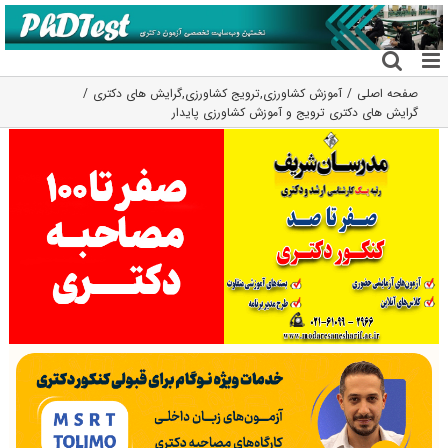
فتن
ه
حتوا
صفحه اصلی
آموزش کشاورزی
,
ترویج کشاورزی
,
گرایش های دکتری
گرایش های دکتری ﺗﺮوﻳﺞ و آﻣﻮزش ﻛﺸﺎورزی ﭘﺎﻳﺪار