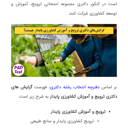
است در کنکور دکتری مجموعه امتحانی ﺗﺮوﻳﺞ، آﻣﻮزش و
توسعه ﻛﺸﺎورزی شرکت کنند.
بر اساس
دفترچه انتخاب رشته دکتری
، فهرست
گرایش های
دکتری ﺗﺮوﻳﺞ و آﻣﻮزش ﻛﺸﺎورزی ﭘﺎﻳﺪار
به شرح زیر است:
ترویج و آموزش کشاورزی پایدار
ﺗﺮوﻳﺞ ﻛﺸﺎورزی ﭘﺎﻳﺪار و منابع طبیعی