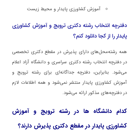
آﻣﻮزش ﻛﺸﺎورزی ﭘﺎﻳﺪار و محیط ‌زیست
دفترچه انتخاب رشته دکتری ﺗﺮوﻳﺞ و آﻣﻮزش ﻛﺸﺎورزی
ﭘﺎﻳﺪار را از کجا دانلود کنم؟
همه رشته‌محل‌های دارای پذیرش در مقطع دکتری تخصصی
در دفترچه انتخاب رشته دکتری سراسری و دانشگاه آزاد اعلام
می‌شود. بنابراین، دفترچه جداگانه‌ای برای رشته ﺗﺮوﻳﺞ و
آﻣﻮزش ﻛﺸﺎورزی ﭘﺎﻳﺪار منتشر نمی‌شود و همه اطلاعات لازم
در دفترچه‌های مذکور ارائه می‌شود.
کدام دانشگاه ها در رشته ﺗﺮوﻳﺞ و آﻣﻮزش
ﻛﺸﺎورزی ﭘﺎﻳﺪار در مقطع دکتری پذیرش دارند؟