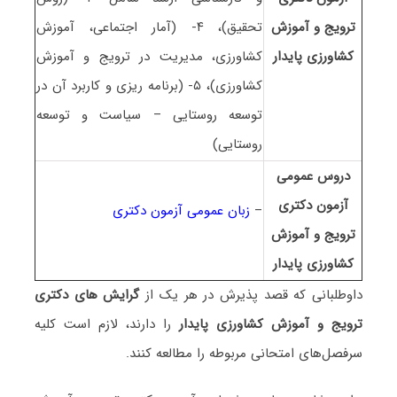
ﺗﺮوﻳﺞ و آﻣﻮزش
تحقیق)، ۴- (آمار اجتماعی، آموزش
ﻛﺸﺎورزی ﭘﺎﻳﺪار
کشاورزی، مدیریت در ترویج و آموزش
کشاورزی)، ۵- (برنامه ریزی و کاربرد آن در
توسعه روستایی – سیاست و توسعه
روستایی)
دروس عمومی
آزمون دکتری
–
زبان عمومی آزمون دکتری
ﺗﺮوﻳﺞ و آﻣﻮزش
ﻛﺸﺎورزی ﭘﺎﻳﺪار
داوطلبانی که قصد پذیرش در هر یک از
گرایش های دکتری
ﺗﺮوﻳﺞ و آﻣﻮزش ﻛﺸﺎورزی ﭘﺎﻳﺪار
را دارند، لازم است کلیه
سرفصل‌های امتحانی مربوطه را مطالعه کنند.