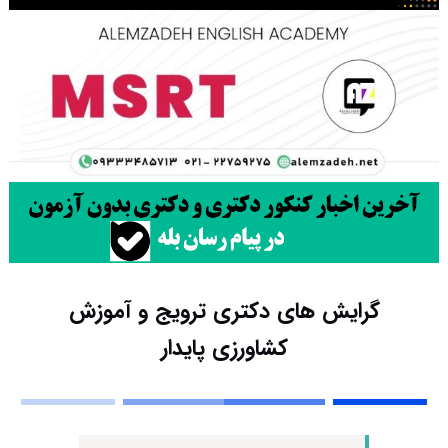
گرایش های دکتری ﺗﺮوﻳﺞ و آﻣﻮزش
ﻛﺸﺎورزی ﭘﺎﻳﺪار