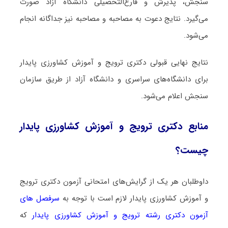
سنجش، پذیرش و فارغ‌التحصیلی دانشگاه آزاد صورت
می‌گیرد. نتایج دعوت به مصاحبه و مصاحبه نیز جداگانه انجام
می‌شود.
نتایج نهایی قبولی دکتری ﺗﺮوﻳﺞ و آﻣﻮزش ﻛﺸﺎورزی ﭘﺎﻳﺪار
برای دانشگاه‌های سراسری و دانشگاه آزاد از طریق سازمان
سنجش اعلام می‌شود.
منابع دکتری ﺗﺮوﻳﺞ و آﻣﻮزش ﻛﺸﺎورزی ﭘﺎﻳﺪار
چیست؟
داوطلبان هر یک از گرایش‌های امتحانی آزمون دکتری ﺗﺮوﻳﺞ
و آﻣﻮزش ﻛﺸﺎورزی ﭘﺎﻳﺪار لازم است با توجه به
سرفصل های
آزمون دکتری رشته ﺗﺮوﻳﺞ و آﻣﻮزش ﻛﺸﺎورزی ﭘﺎﻳﺪار
که