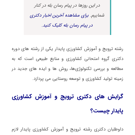
در این روزها در پیام رسان بله در کنار
شماییم.
برای مشاهده آخرین اخبار دکتری
در پیام رسان بله کلیک کنید.
رشته ﺗﺮوﻳﺞ و آﻣﻮزش ﻛﺸﺎورزی ﭘﺎﻳﺪار یکی از رشته های دوره
دکتری گروه امتحانی کشاورزی و منابع طبیعی است که به
مطالعه و بررسی تکنولوژی‌ها، روش ها و ایده‌ های جدید در
زمینه تولید کشاورزی و توسعه روستایی می پردازد.
گرایش های دکتری ﺗﺮوﻳﺞ و آﻣﻮزش ﻛﺸﺎورزی
ﭘﺎﻳﺪار چیست؟
داوطلبان دکتری رشته ﺗﺮوﻳﺞ و آﻣﻮزش ﻛﺸﺎورزی ﭘﺎﻳﺪار لازم