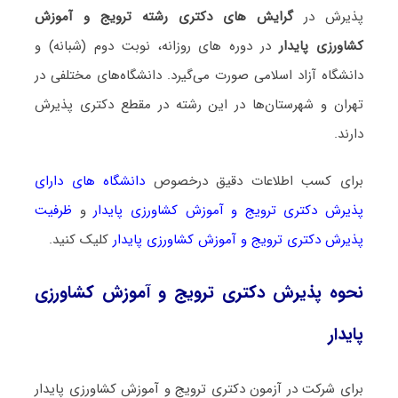
پذیرش در
گرایش های دکتری رشته ﺗﺮوﻳﺞ و آﻣﻮزش
ﻛﺸﺎورزی ﭘﺎﻳﺪار
در دوره های روزانه، نوبت دوم (شبانه) و
دانشگاه آزاد اسلامی صورت می‌گیرد. دانشگاه‌های مختلفی در
تهران و شهرستان‌ها در این رشته در مقطع دکتری پذیرش
دارند.
برای کسب اطلاعات دقیق درخصوص
دانشگاه های دارای
پذیرش دکتری ﺗﺮوﻳﺞ و آﻣﻮزش ﻛﺸﺎورزی ﭘﺎﻳﺪار
و
ظرفیت
پذیرش دکتری ﺗﺮوﻳﺞ و آﻣﻮزش ﻛﺸﺎورزی ﭘﺎﻳﺪار
کلیک کنید.
نحوه پذیرش دکتری ﺗﺮوﻳﺞ و آﻣﻮزش ﻛﺸﺎورزی
ﭘﺎﻳﺪار
برای شرکت در آزمون دکتری ﺗﺮوﻳﺞ و آﻣﻮزش ﻛﺸﺎورزی ﭘﺎﻳﺪار