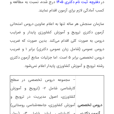
در
دفترچه ثبت نام دکتری ۱۴۰۵
درج شده، نسبت به مطالعه و
کسب آمادگی لازم برای آزمون اقدام نمایند.
سازمان سنجش هر ساله تنها به اعلام عناوین دروس امتحانی
آزمون دکتری ﺗﺮوﻳﺞ و آﻣﻮزش ﻛﺸﺎورزی ﭘﺎﻳﺪار و ضرایب
دروس به صورت کلی اقدام می‌کند. بدین صورت که ضریب
دروس عمومی (شامل زبان عمومی دکتری) برابر ۱ و ضریب
دروس تخصصی برابر ۵ است. اما جزئیات منابع آزمون دکتری
رشته ﺗﺮوﻳﺞ و آﻣﻮزش ﻛﺸﺎورزی ﭘﺎﻳﺪار اعلام نمی‌شود.
– مجموعه دروس تخصصی در سطح
کارشناسی شامل ۲- (ترویج و آموزش
کشاورزی، اصول مدیریت در ترویج و
دروس تخصصی
آموزش کشاورزی، جامعه‌شناسی روستایی)
آزمون دکتری
و کارشناسی ارشد شامل ۳- (روش