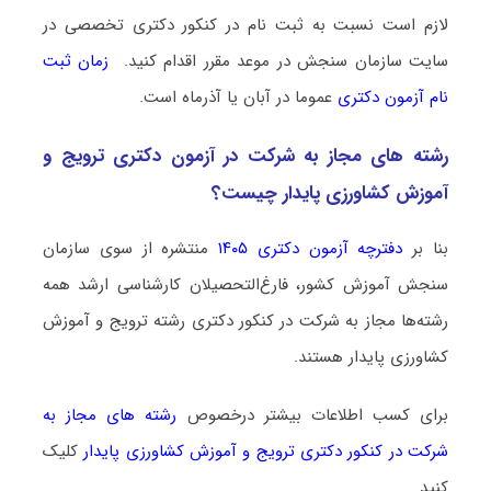
لازم است نسبت به ثبت نام در کنکور دکتری تخصصی در
سایت سازمان سنجش در موعد مقرر اقدام کنید.
زمان ثبت
نام آزمون دکتری
عموما در آبان یا آذرماه است.
رشته­ های مجاز به شرکت در آزمون دکتری ﺗﺮوﻳﺞ و
آﻣﻮزش ﻛﺸﺎورزی ﭘﺎﻳﺪار چیست؟
بنا بر
دفترچه آزمون دکتری ۱۴۰۵
منتشره از سوی سازمان
سنجش آموزش کشور، فارغ‌التحصیلان کارشناسی ارشد همه
رشته‌ها مجاز به شرکت در کنکور دکتری رشته ﺗﺮوﻳﺞ و آﻣﻮزش
ﻛﺸﺎورزی ﭘﺎﻳﺪار هستند.
برای کسب اطلاعات بیشتر درخصوص
رشته های مجاز به
شرکت در کنکور دکتری ﺗﺮوﻳﺞ و آﻣﻮزش ﻛﺸﺎورزی ﭘﺎﻳﺪار
کلیک
کنید.