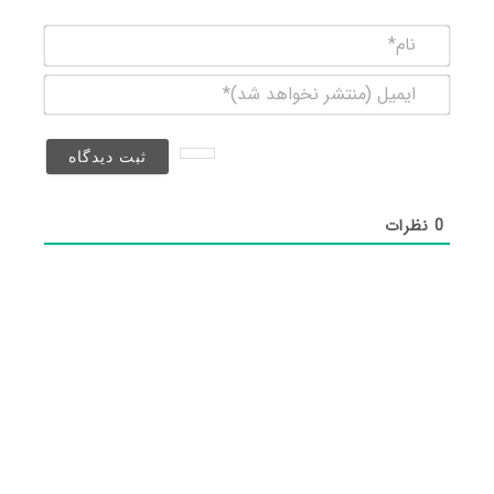
نام*
ایمیل
(منتشر
نخواهد
شد)*
0
نظرات