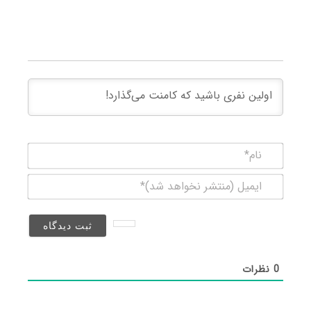
نام*
ایمیل
(منتشر
نخواهد
شد)*
0
نظرات