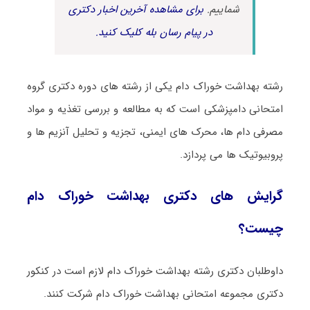
شماییم.
برای مشاهده آخرین اخبار دکتری
در پیام رسان بله کلیک کنید.
رشته ﺑﻬﺪاﺷﺖ ﺧﻮراک دام یکی از رشته های دوره دکتری گروه
امتحانی دامپزشکی است که به مطالعه و بررسی تغذیه و مواد
مصرفی دام ها، محرک های ایمنی، تجزیه و تحلیل آنزیم ها و
پروبیوتیک ها می پردازد.
گرایش های دکتری ﺑﻬﺪاﺷﺖ ﺧﻮراک دام
چیست؟
داوطلبان دکتری رشته ﺑﻬﺪاﺷﺖ ﺧﻮراک دام لازم است در کنکور
دکتری مجموعه امتحانی ﺑﻬﺪاﺷﺖ ﺧﻮراک دام شرکت کنند.