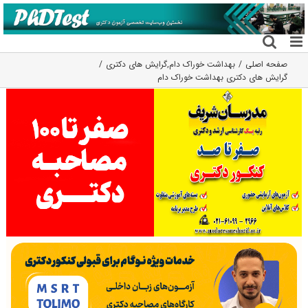
فتن
ه
حتوا
صفحه اصلی
بهداشت خوراک دام
,
گرایش های دکتری
گرایش های دکتری ﺑﻬﺪاﺷﺖ ﺧﻮراک دام