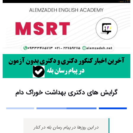
گرایش های دکتری ﺑﻬﺪاﺷﺖ ﺧﻮراک دام
در این روزها در پیام رسان بله در کنار