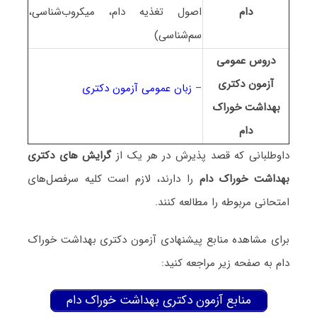
دام
اصول تغذیه دام، میکروب‌شناسی،
سم‌شناسی)
دروس عمومی
آزمون دکتری
–
زبان عمومی آزمون دکتری
ﺑﻬﺪاﺷﺖ ﺧﻮراک
دام
داوطلبانی که قصد پذیرش در هر یک از
گرایش های دکتری
ﺑﻬﺪاﺷﺖ ﺧﻮراک دام
را دارند، لازم است کلیه سرفصل‌های
امتحانی مربوطه را مطالعه کنند.
برای مشاهده منابع پیشنهادی آزمون دکتری ﺑﻬﺪاﺷﺖ ﺧﻮراک
دام به صفحه زیر مراجعه کنید:
منابع آزمون دکتری ﺑﻬﺪاﺷﺖ ﺧﻮراک دام