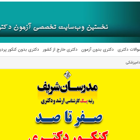
والات دکتری
دکتری بدون آزمون
دکتری خارج از کشور
دکتری بدون کنکور پرد
اﻣﭙﺰشکی