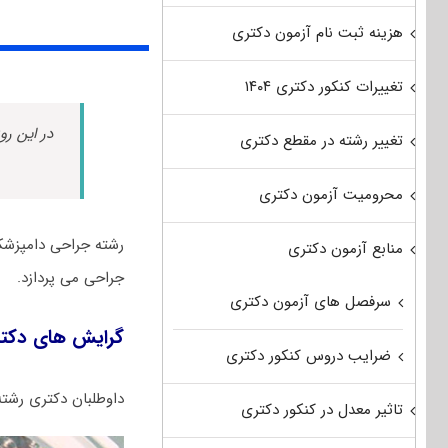
هزینه ثبت نام آزمون دکتری
تغییرات کنکور دکتری ۱۴۰۴
در این رو
تغییر رشته در مقطع دکتری
محرومیت آزمون دکتری
رشته ﺟﺮاحی داﻣﭙﺰشک
منابع آزمون دکتری
جراحی می پردازد.
سرفصل های آزمون دکتری
گرایش های دکت
ضرایب دروس کنکور دکتری
داوطلبان دکتری رشت
تاثیر معدل در کنکور دکتری