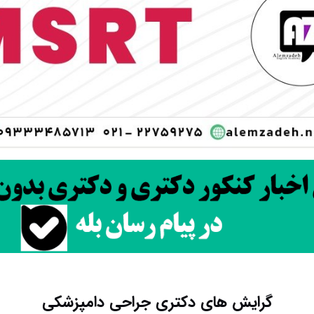
گرایش های دکتری ﺟﺮاحی داﻣﭙﺰشکی