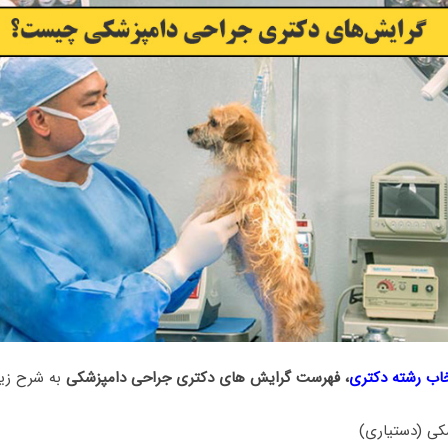
خاب رشته دکتری
، فهرست گرایش های دکتری ﺟﺮاحی داﻣﭙﺰشکی
به شرح زی
کی (دستیاری)