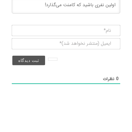
نام*
ایمیل
(منتشر
نخواهد
شد)*
0
نظرات