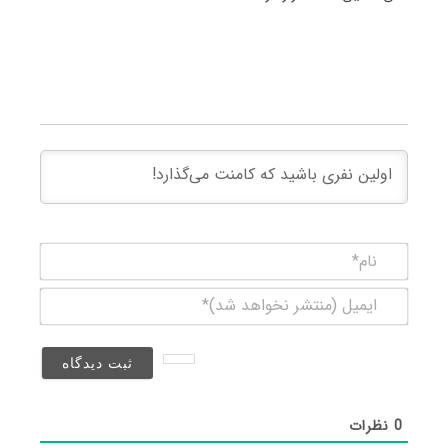
نام*
ایمیل
(منتشر
نخواهد
شد)*
0
نظرات