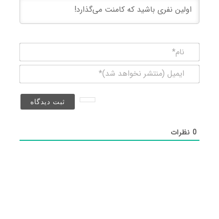
نام*
ایمیل
(منتشر
نخواهد
شد)*
0
نظرات