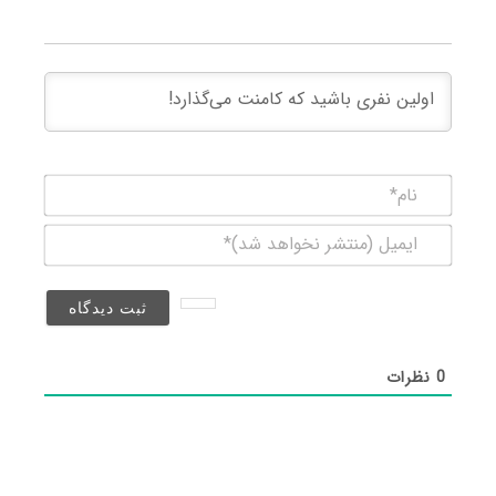
نام*
ایمیل
(منتشر
نخواهد
شد)*
0
نظرات