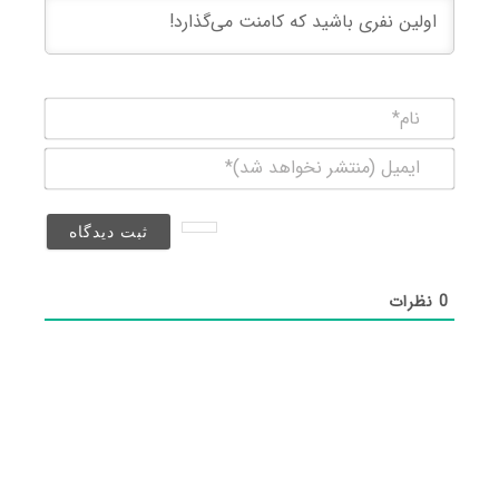
نام*
ایمیل
(منتشر
نخواهد
شد)*
0
نظرات