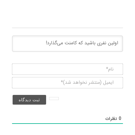
نام*
ایمیل
(منتشر
نخواهد
شد)*
0
نظرات