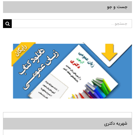
جست و جو
جستجو
برای:
شهریه دکتری