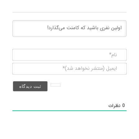
نام*
ایمیل
(منتشر
نخواهد
شد)*
0
نظرات