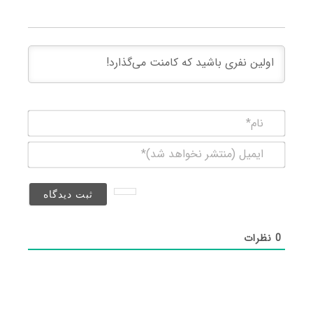
نام*
ایمیل
(منتشر
نخواهد
شد)*
0
نظرات