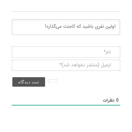
نام*
ایمیل
(منتشر
نخواهد
شد)*
0
نظرات