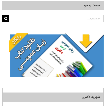
جست و جو
جستجو
برای:
شهریه دکتری