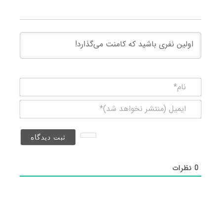
نام*
ایمیل
(منتشر
نخواهد
شد)*
0
نظرات