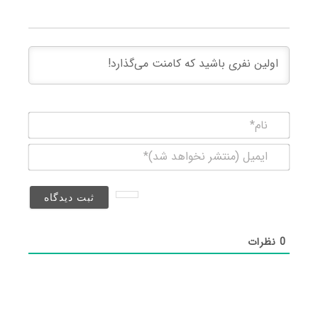
نام*
ایمیل
(منتشر
نخواهد
شد)*
0
نظرات