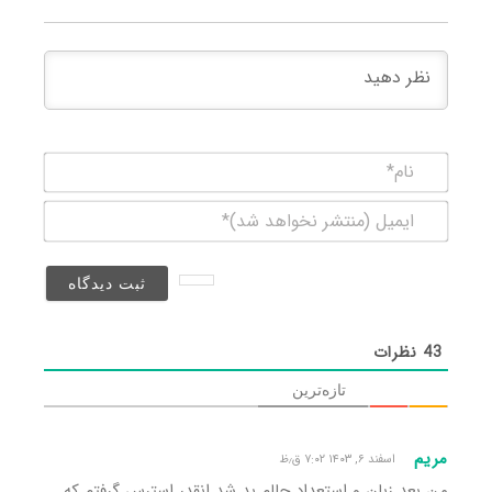
نام*
ایمیل
(منتشر
نخواهد
شد)*
43
نظرات
تازه‌ترین
مریم
اسفند ۶, ۱۴۰۳ ۷:۰۲ ق٫ظ
من بعد زبان و استعداد حالم بد شد انقدر استرس گرفتم که