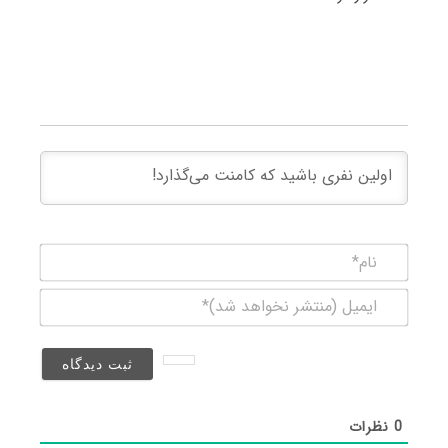
نام*
ایمیل
(منتشر
نخواهد
شد)*
0
نظرات