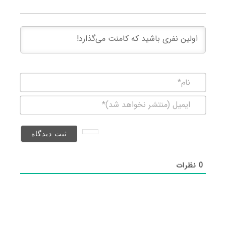
نام*
ایمیل
(منتشر
نخواهد
شد)*
0
نظرات