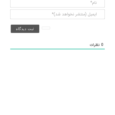
نام*
ایمیل
(منتشر
نخواهد
شد)*
0
نظرات