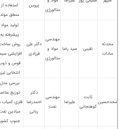
سپهر
سلیمی پور
علیرضا
مواد و
پروین
استفاده از
متالورژی
منطق مولد
تولید مواد
پیشرفته به
مهندسی
محدثه
دکتر علی
روش ساخت
نقیبی
سید رضا
مواد و
سادات
فرزادی
افزایشی سیم
متالورژی
قوس و ذوب
انتخابی لیزر
بررسی مدل
دکتر
توزیع عناصر
ثابت
مهندسی
محدحسین
علیرضا
احمدرضا
فلزی کمیاب د
کوهنجانی
نفت
ربانی
میادین نفت
جنوب کشور