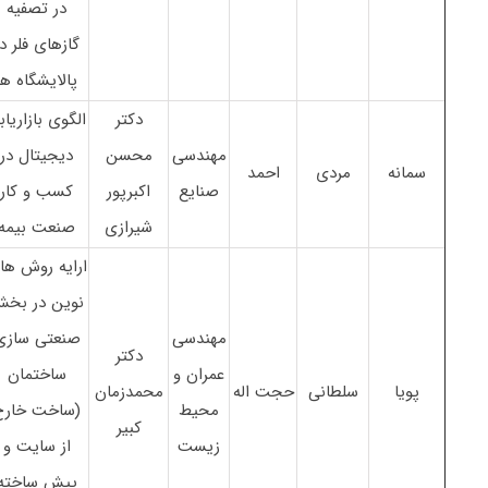
در تصفیه
گازهای فلر در
پالایشگاه ها
دکتر
الگوی بازاریاب
مهندسی
محسن
دیجیتال در
سمانه
مردی
احمد
صنایع
اکبرپور
کسب و کار
شیرازی
صنعت بیمه
ارایه روش ها
نوین در بخ
مهندسی
صنعتی سازی
دکتر
عمران و
ساختمان
پویا
سلطانی
حجت اله
محمدزمان
محیط
(ساخت خارج
کبیر
زیست
از سایت و
پیش ساخته