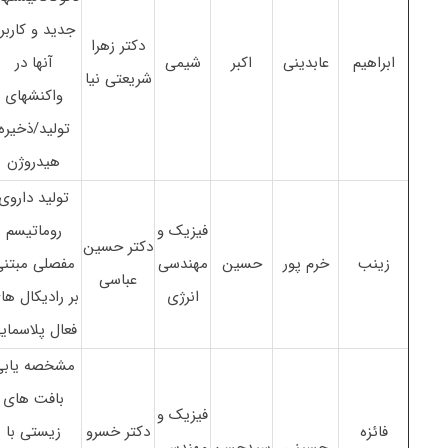
جدید و کاربر
دکتر زهرا
ابراهیم
عابدینی
اکبر
شیمی
آنها در
شریعتی نیا
واکنشهای
تولید/ذخیره
هیدروژن
تولید داروی
فیزیک و
روماتیسم
دکتر حسین
زینب
خرم پور
حسین
مهندسی
مفصلی مبتن
عباسی
انرژی
بر رادیکال ها
فعال پلاسمای
مشخصه یابی
بافت های
فیزیک و
فائزه
دکتر خسرو
زیستی با
حسینی
سیدحسن
مهندسی