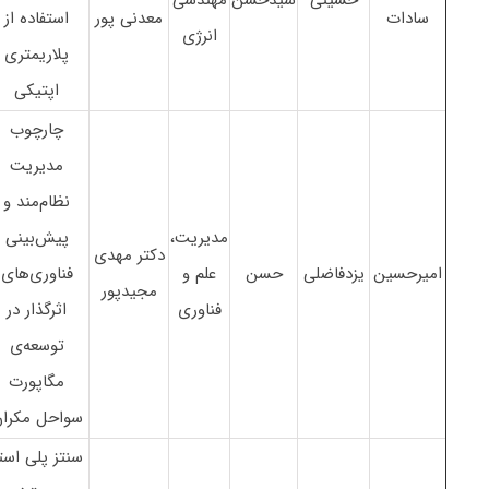
سادات
معدنی پور
استفاده از
انرژی
پلاریمتری
اپتیکی
چارچوب
مدیریت
نظام‌مند و
مدیریت،
پیش‌بینی
دکتر مهدی
امیرحسین
یزدفاضلی
حسن
علم و
فناوری‌های
مجیدپور
فناوری
اثرگذار در
توسعه‌ی
مگاپورت
سواحل مکرا
سنتز پلی است