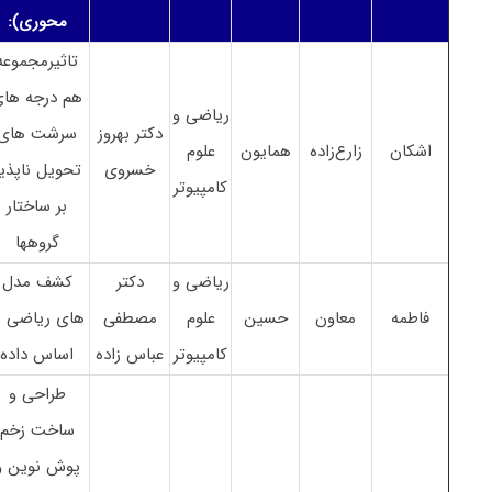
محوری):
تاثیرمجموعه
هم درجه ها
ریاضی و
دکتر بهروز
سرشت های
اشکان
زارع‌زاده
همایون
علوم
خسروی
تحویل ناپذیر
کامپیوتر
بر ساختار
گروهها
ریاضی و
دکتر
کشف مدل
فاطمه
معاون
حسین
علوم
مصطفی
های ریاضی ب
کامپیوتر
عباس زاده
اساس داده
طراحی و
ساخت زخم
پوش نوین و