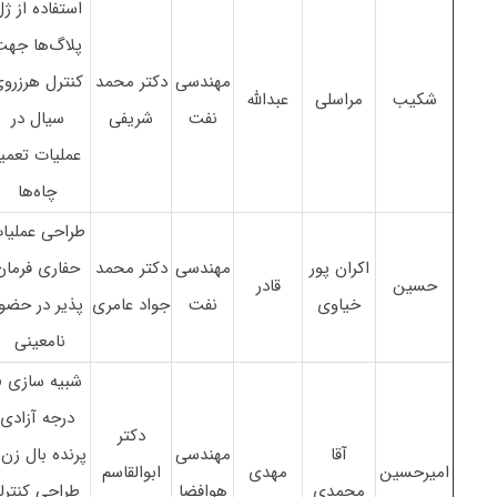
استفاده از ژ
پلاگ‌ها جهت
مهندسی
دکتر محمد
کنترل هرزرو
شکیب
مراسلی
عبدالله
نفت
شریفی
سیال در
عملیات تعمیر
چاه‌ها
طراحی عملیا
اکران پور
مهندسی
دکتر محمد
حفاری فرمان
حسین
قادر
خیاوی
نفت
جواد عامری
پذیر در حضو
نامعینی
شبی
درجه آزادی
دکتر
آقا
مهندسی
پرنده بال زن 
امیرحسین
مهدی
ابوالقاسم
محمدی
هوافضا
طراحی کنترلر