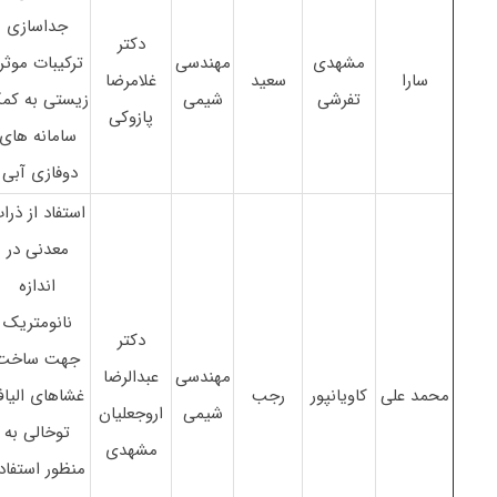
جداسازی
دکتر
مشهدی
مهندسی
ترکیبات موثر
سارا
سعید
غلامرضا
تفرشی
شیمی
زیستی به کم
پازوکی
سامانه های
دوفازی آبی
استفاد از ذرا
معدنی در
اندازه
نانومتریک
دکتر
جهت ساخت
مهندسی
عبدالرضا
محمد علی
کاویانپور
رجب
غشاهای الیا
شیمی
اروجعلیان
توخالی به
مشهدی
منظور استفاد