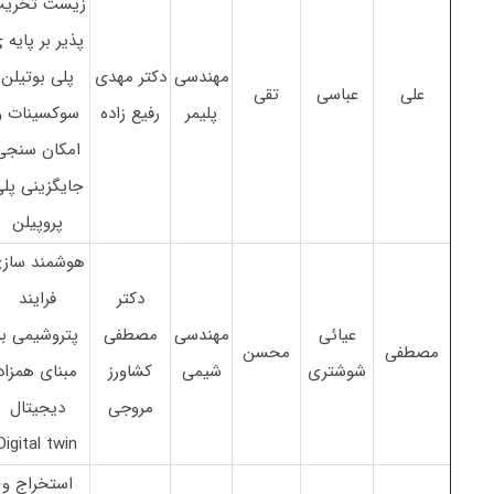
زیست تخری
پذیر بر پایه 
مهندسی
دکتر مهدی
پلی بوتیلن
علی
عباسی
تقی
پلیمر
رفیع زاده
سوکسینات و
امکان سنجی
جایگزینی پل
پروپیلن
هوشمند ساز
دکتر
فرایند
عیائی
مهندسی
مصطفی
پتروشیمی بر
مصطفی
محسن
شوشتری
شیمی
کشاورز
مبنای همزاد
مروجی
دیجیتال
Digital twin
استخراج و