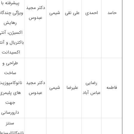
پیشرفته با
دکتر مجید
حامد
احمدی
علی نقی
شیمی
ویژگی چندگان
عبدوس
رهایش
اکسیژن، آنت
باکتریال و آن
اکسیدانت
طراحی و
ساخت
رضایی
دکتر مجید
نانوکامپوزیت
فاطمه
علیرضا
شیمی
عباس آباد
عبدوس
های پلیمری
جهت
دارورسانی
سنتز
نانوکاتالیسته