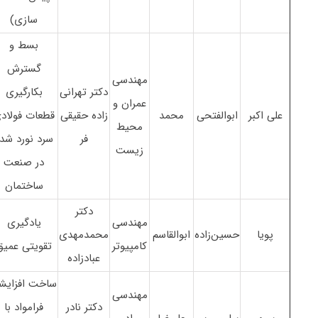
سازی)
بسط و
گسترش
مهندسی
دکتر تهرانی
بکارگیری
عمران و
علی اکبر
ابوالفتحی
محمد
زاده حقیقی
قطعات فولاد
محیط
فر
سرد نورد شد
زیست
در صنعت
ساختمان
دکتر
مهندسی
یادگیری
پویا
حسین‌زاده
ابوالقاسم
محمدمهدی
کامپیوتر
تقویتی عمیق
عبادزاده
ساخت افزایش
مهندسی
دکتر نادر
فرامواد با