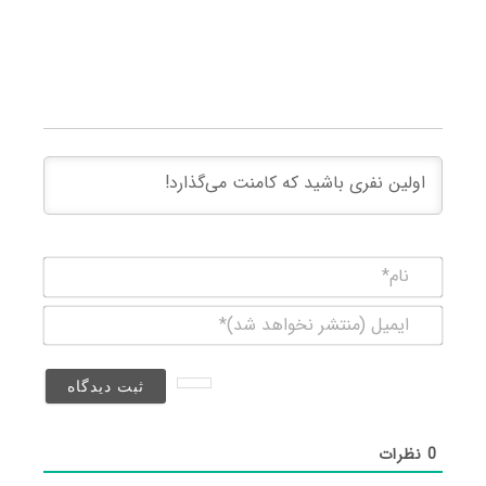
نام*
ایمیل
(منتشر
نخواهد
شد)*
0
نظرات