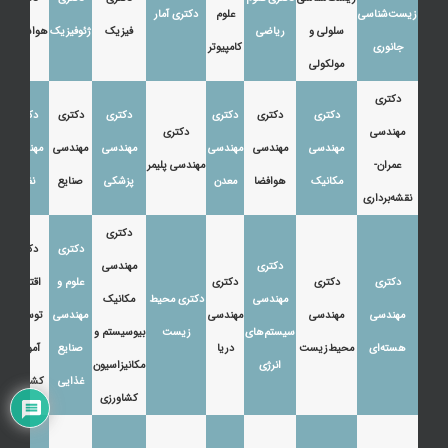
زیست‌شناسی
علوم
دکتری آمار
سلولی و
ریاضی
فیزیک
ژئوفیزیک
هواشناسی
جانوری
کامپیوتر
مولکولی
دکتری
دکتری
دکتری
دکتری
دکتری
دکتری
دکتری
مهندسی
دکتری
مهندسی
مهندسی
مهندسی
مهندسی
مهندسی
مهندسی
عمران-
مهندسی پلیمر
مکانیک
هوافضا
معدن
پزشکی
صنایع
نفت
نقشه‌برداری
دکتری
دکتری
دکتری
دکتری
مهندسی
دکتری
دکتری
دکتری
علوم و
اقتصاد،
مهندسی
دکتری محیط
مکانیک
مهندسی
مهندسی
مهندسی
مهندسی
توسعه و
سیستم‌های
زیست
بیوسیستم و
هسته‌ای
محیط‌زیست
دریا
صنایع
آموزش
انرژی
مکانیزاسیون
غذایی
کشاورزی
کشاورزی