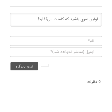
نام*
ایمیل
(منتشر
نخواهد
شد)*
0
نظرات