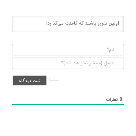
نام*
ایمیل
(منتشر
نخواهد
شد)*
0
نظرات