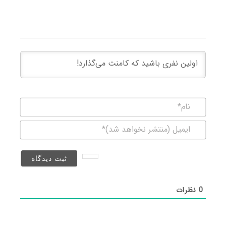
نام*
ایمیل
(منتشر
نخواهد
شد)*
0
نظرات