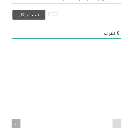
(منتشر
نخواهد
شد)*
0
نظرات