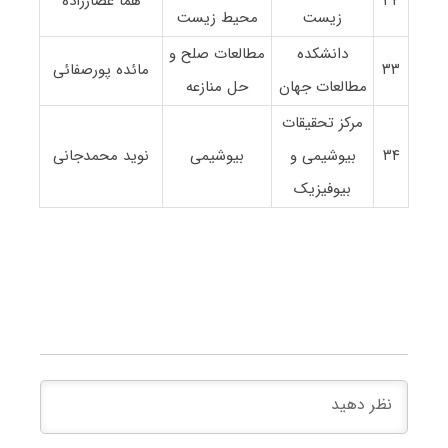
۳۲
هما عصارزاده
زیست
محیط زیست
دانشکده
مطالعات صلح و
۳۳
مائده پورصفائی
مطالعات جهان
حل منازعه
مرکز تحقیقات
۳۴
بیوشیمی و
بیوشیمی
نوید محمدجانی
بیوفیزیک