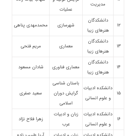
مدیریت
عملیات
دانشکدگان
۱۲
شهرسازی
محمدمهدی پناهی
هنرهای زیبا
دانشکدگان
۱۳
معماری
مریم فتحی
هنرهای زیبا
دانشکدگان
۱۴
معماری فناوری
شادان مسعود
هنرهای زیبا
باستان شناسی
دانشکده ادبیات
۱۵
گرایش دوران
سعید صفری
و علوم انسانی
اسلامی
دانشکده ادبیات
زبان و ادبیات
۱۶
زهرا فلاح نژاد
و علوم انسانی
عرب
دانشکده ادبیات
زبان و ادبیات
آریا طبیب زاده