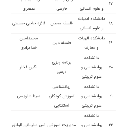
۱۷
و علوم انسانی
فارسی
قمصری
دانشکده ادبیات
۱۸
فلسفه محض
فائزه حاجی حسینی
و علوم انسانی
دانشکده الهیات
محمدامین
۱۹
فلسفه دین
و معارف
خدامرادی
دانشکده
برنامه ریزی
۲۰
روانشناسی و
نگین فخار
درسی
علوم تربیتی
دانشکده
روانشناسی
۲۱
روانشناسی و
آموزش کودکان
سینا شاویسی
علوم تربیتی
استثنایی
دانشکده
۲۲
روانشناسی و
مدیریت آموزشی
امیر سلیمانی الوانق