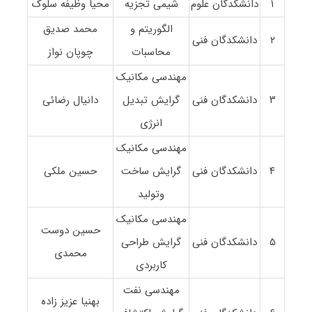
۱
دانشکدگان علوم
شیمی تجزیه
محیا وظیفه سلوک
الگوریتم و
محمد صدیق
۲
دانشکدگان فنی
محاسبات
چوپان نواز
مهندسی مکانیک
۳
دانشکدگان فنی
گرایش تبدیل
دانیال رضائی
انرژی
مهندسی مکانیک
۴
دانشکدگان فنی
گرایش ساخت
حسین ملکی
وتولید
مهندسی مکانیک
حسین دوست
۵
دانشکدگان فنی
گرایش طراحی
محمدی
کاربردی
مهندسی نفت
بهنیا عزیز زاده