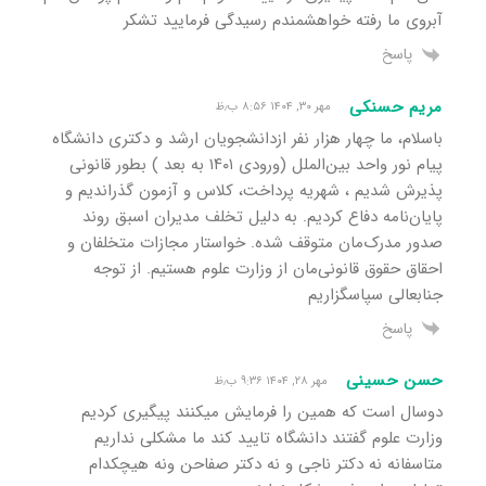
آبروی ما رفته خواهشمندم رسیدگی فرمایید تشکر
پاسخ
مریم حسنکی
مهر ۳۰, ۱۴۰۴ ۸:۵۶ ب٫ظ
باسلام، ما چهار هزار نفر ازدانشجویان ارشد و دکتری دانشگاه
پیام نور واحد بین‌الملل (ورودی ۱۴۰۱ به بعد ) بطور قانونی
پذیرش شدیم ، شهریه پرداخت، کلاس و آزمون گذراندیم و
پایان‌نامه دفاع کردیم. به دلیل تخلف مدیران اسبق روند
صدور مدرک‌مان متوقف شده. خواستار مجازات متخلفان و
احقاق حقوق قانونی‌مان از وزارت علوم هستیم. از توجه
جنابعالی سپاسگزاریم
پاسخ
حسن حسینی
مهر ۲۸, ۱۴۰۴ ۹:۳۶ ب٫ظ
دوسال است که همین را فرمایش میکنند پیگیری کردیم
وزارت علوم گفتند دانشگاه تایید کند ما مشکلی نداریم
متاسفانه نه دکتر ناجی و نه دکتر صفاحن ونه هیچکدام