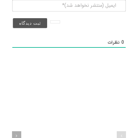
ایمیل
(منتشر
نخواهد
شد)*
0
نظرات