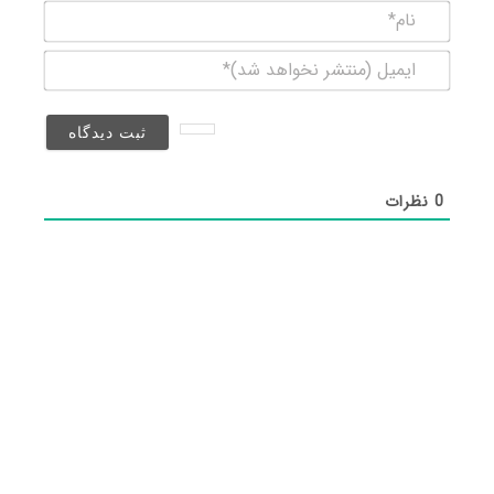
نام*
ایمیل
(منتشر
نخواهد
شد)*
0
نظرات