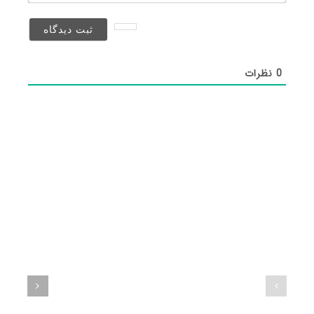
(منتشر
نخواهد
شد)*
0
نظرات